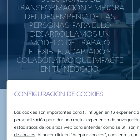
TRANSFORMACIÓN Y MEJORA
DEL DESEMPEÑO DE LAS
PERSONAS. PARA ELLO
DESARROLLAMOS UN
MODELO DE TRABAJO
FLEXIBLE, ADAPTADO Y
COLABORATIVO QUE IMPACTE
EN TU NEGOCIO.
Servicios
Claire Joster