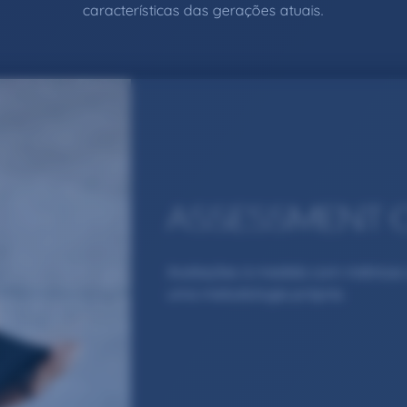
características das gerações atuais.
ASSESSMENT 
Avaliações à medida com métricas 
uma metodologia própria.