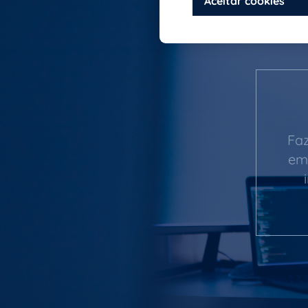
Fa
em