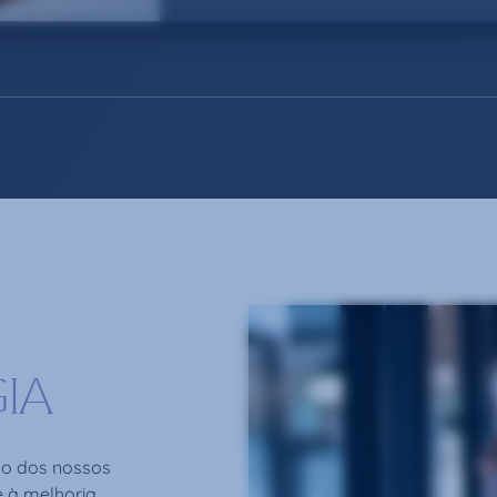
IA
ão dos nossos
e à melhoria