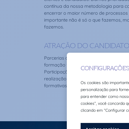
contínua da nossa metodologia para c
encerrar o maior número de processos 
importante não é só o que fazemos, m
fazemos.
ATRAÇÃO DO CANDIDAT
Parcerias com as principais universidad
formação tecnológica.
Participação em programas formativos 
realização de bootcamps, webinars e ou
formativas.