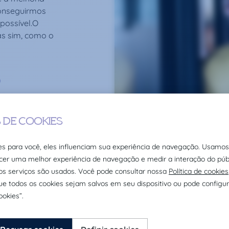
onseguirmos
possível.O
as sim, como o
O
es e escolas de
e eventos e
tras experiências