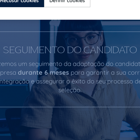
SEGUIMENTO DO CANDIDATO
zemos um seguimento da adaptação do candidat
presa
durante 6 meses
para garantir a sua cor
integração e assegurar o êxito do seu processo d
seleção.