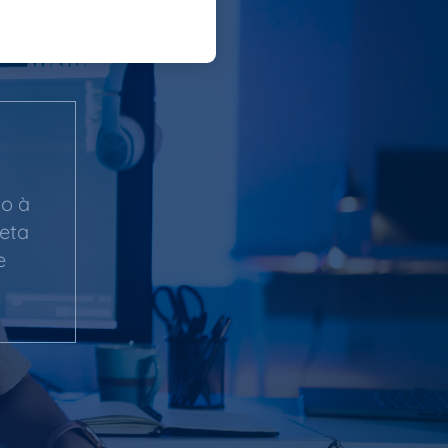
o à
reta
e