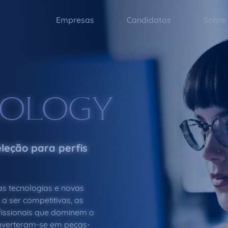
Empresas
Candidatos
Sobre
NOLOGY
leção para perfis
s tecnologias e novas
a ser competitivas, as
issionais que dominem o
converteram-se em peças-