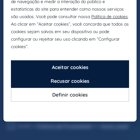
INFORMAÇÃO PROTEÇÃO DE DADOS DO GRUPO
EUROFIRMS
Finalidade
: Responder às suas solicitações e enviar
informação comercial sobre os nossos produtos e
serviços, incluindo meios electrónicos.
Direitos
: Pode retirar o seu consentimento a qualquer
momento, bem como aceder, retificar, eliminar os
seus dados e consultar mais direitos em
dpo@eurofirms.com
.
Informação Adicional
: Consulte mais informações
em
Política de Privacidad
e
Aviso Legal
.
Aceito receber informação comercial, incluindo
por meios electrónicos.
Aceito a
Política de Privacidade
e o
Aviso Legal
.*