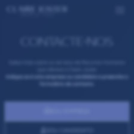
CONTACTE-NOS
Saiba mais sobre os serviços de Recursos Humanos
que oferece e Claire Joster.
Indique se é uma empresa ou candidato e preencha o
formulário de contacto.
SOU EMPRESA
SOU CANDIDATO