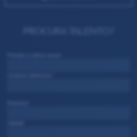
PROCURA TALENTO?
Primeiro e último nome*
Contacto telefónico*
Empresa*
Cidade*