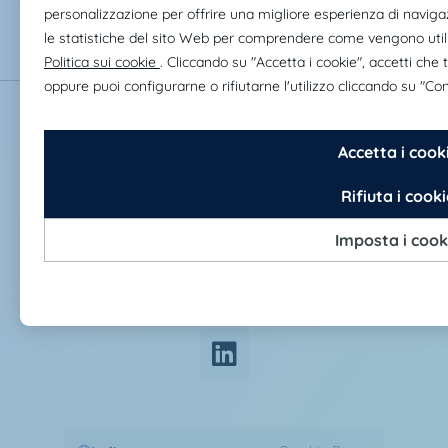
Servizi
Claire Joster
Assistenza