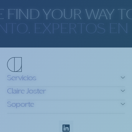
 FIND YOUR WAY T
ENTO. EXPERTOS E
Servicios
Claire Joster
Soporte