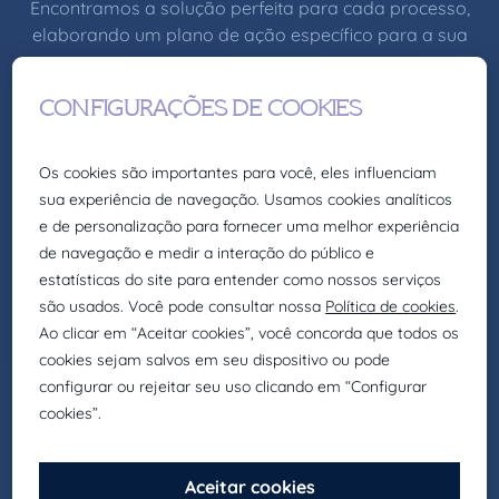
Encontramos a solução perfeita para cada processo,
elaborando um plano de ação específico para a sua
empresa.
CULTURA E VALORES
Na Claire Joster somos People first, a nossa
cultura baseada no respeito, responsabilidade
e transparência.
INOVAÇÃO
Enfrentamos os desafios do mercado,
aplicando metodologias de seleção próprias