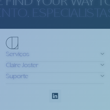
 FIND YOUR WAY TO
LENTO. ESPECIALIS
Serviços
Claire Joster
Suporte